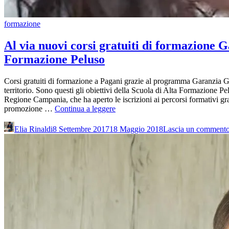
formazione
Al via nuovi corsi gratuiti di formazione 
Formazione Peluso
Corsi gratuiti di formazione a Pagani grazie al programma Garanzia Gi
territorio. Sono questi gli obiettivi della Scuola di Alta Formazione Pe
Regione Campania, che ha aperto le iscrizioni ai percorsi formativi gra
Al
promozione …
Continua a leggere
via
nuovi
Elia Rinaldi
8 Settembre 2017
18 Maggio 2018
Lascia un comment
corsi
gratuiti
di
formazione
Garanzia
Giovani
a
Pagani
presso
la
Scuola