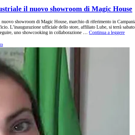
ustriale il nuovo showroom di Magic House
 il nuovo showroom di Magic House, marchio di riferimento in Campania
icio. L’inaugurazione ufficiale dello store, affiliato Lube, si terrà saba
Arre
, a seguire, uno showcooking in collaborazione …
Continua a leggere
Saler
apre
to
nella
Zona
Indus
il
nuov
show
di
Magi
Hous