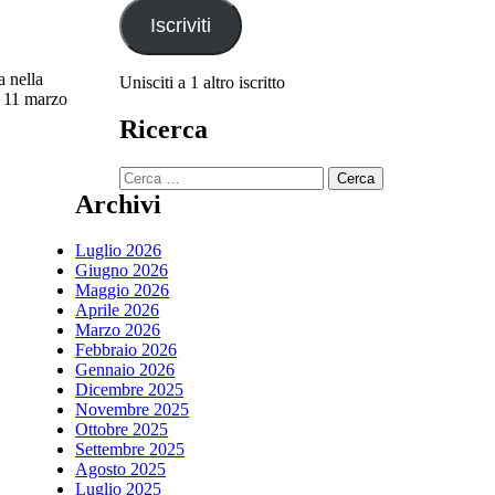
Iscriviti
 nella
Unisciti a 1 altro iscritto
to 11 marzo
damenti
Ricerca
no,
Ricerca
per:
Archivi
triale
Luglio 2026
o
Giugno 2026
room
Maggio 2026
Aprile 2026
c
Marzo 2026
e
Febbraio 2026
Gennaio 2026
Dicembre 2025
Novembre 2025
Ottobre 2025
Settembre 2025
Agosto 2025
Luglio 2025