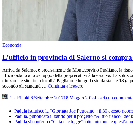
Economia
L’ufficio in provincia di Salerno si compra
Arriva da Salerno, e precisamente da Montecorvino Pugliano, la risposta
ufficio adatto allo sviluppo della propria attività lavorativa. La solu
direzionale situato in località Pagliarone lungo la strada statale 18 (a
L’ufficio
secondo gli standard …
Continua a leggere
in
provincia
Elia Rinaldi
6 Settembre 2017
18 Maggio 2018
Lascia un comment
di
Salerno
Padula istituisce la “Giornata Joe Petrosino”: il 30 agosto ricor
si
Padula, pubblicato il bando per il progetto “Al tuo fianco” dedi
compra
Padula si conferma “Città che legge”: ottenuto anche quest’anno i
pagando
l’affitto