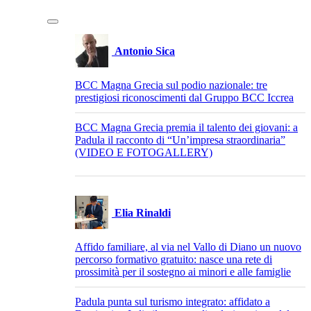
Barra
laterale
Antonio Sica
BCC Magna Grecia sul podio nazionale: tre
prestigiosi riconoscimenti dal Gruppo BCC Iccrea
BCC Magna Grecia premia il talento dei giovani: a
Padula il racconto di “Un’impresa straordinaria”
(VIDEO E FOTOGALLERY)
Elia Rinaldi
Affido familiare, al via nel Vallo di Diano un nuovo
percorso formativo gratuito: nasce una rete di
prossimità per il sostegno ai minori e alle famiglie
Padula punta sul turismo integrato: affidato a