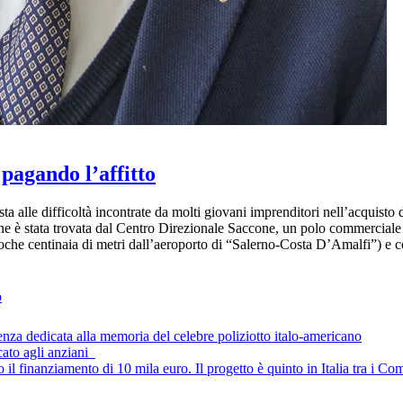
 pagando l’affitto
 alle difficoltà incontrate da molti giovani imprenditori nell’acquisto 
zione è stata trovata dal Centro Direzionale Saccone, un polo commerciale
 poche centinaia di metri dall’aeroporto di “Salerno-Costa D’Amalfi”) e c
o
renza dedicata alla memoria del celebre poliziotto italo-americano
cato agli anziani
l finanziamento di 10 mila euro. Il progetto è quinto in Italia tra i Comu