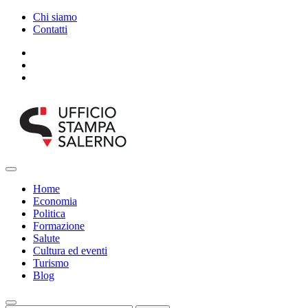
Salta
Chi siamo
al
Contatti
contenuto
Facebook
Twitter
Menu
Ufficio Stampa Salerno
principale
Home
Economia
Politica
Formazione
Salute
Cultura ed eventi
Turismo
Blog
Cerca